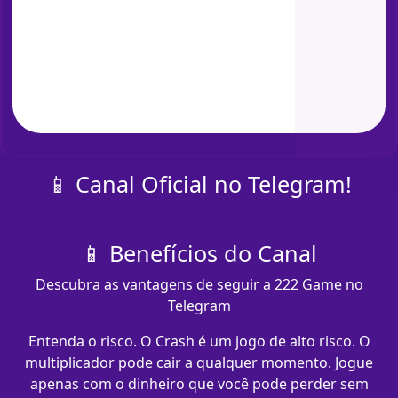
📱 Canal Oficial no Telegram!
📱 Benefícios do Canal
Descubra as vantagens de seguir a 222 Game no
Telegram
Entenda o risco. O Crash é um jogo de alto risco. O
multiplicador pode cair a qualquer momento. Jogue
apenas com o dinheiro que você pode perder sem