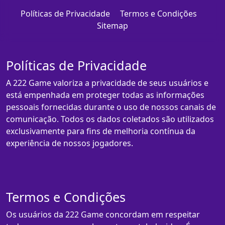
Políticas de Privacidade
Termos e Condições
Sitemap
Políticas de Privacidade
A 222 Game valoriza a privacidade de seus usuários e
está empenhada em proteger todas as informações
pessoais fornecidas durante o uso de nossos canais de
comunicação. Todos os dados coletados são utilizados
exclusivamente para fins de melhoria contínua da
experiência de nossos jogadores.
Termos e Condições
Os usuários da 222 Game concordam em respeitar