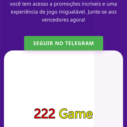
você tem acesso a promoções incríveis e uma
experiência de jogo inigualável. Junte-se aos
vencedores agora!
SEGUIR NO TELEGRAM