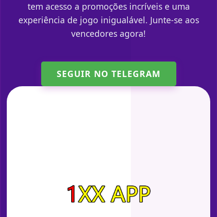
tem acesso a promoções incríveis e uma
experiência de jogo inigualável. Junte-se aos
vencedores agora!
SEGUIR NO TELEGRAM