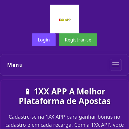
Login
Registrar-se
Menu
📱 1XX APP A Melhor
Plataforma de Apostas
Cadastre-se na 1XX APP para ganhar bônus no
cadastro e em cada recarga. Com a 1XX APP, você