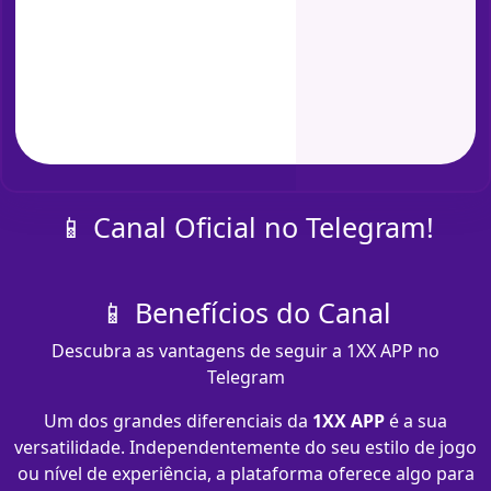
📱 Canal Oficial no Telegram!
📱 Benefícios do Canal
Descubra as vantagens de seguir a 1XX APP no
Telegram
Um dos grandes diferenciais da
1XX APP
é a sua
versatilidade. Independentemente do seu estilo de jogo
ou nível de experiência, a plataforma oferece algo para