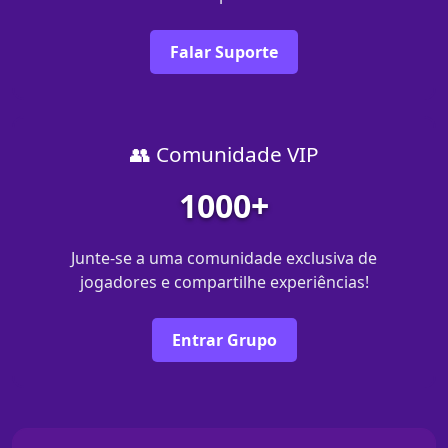
Falar Suporte
👥 Comunidade VIP
1000+
Junte-se a uma comunidade exclusiva de
jogadores e compartilhe experiências!
Entrar Grupo