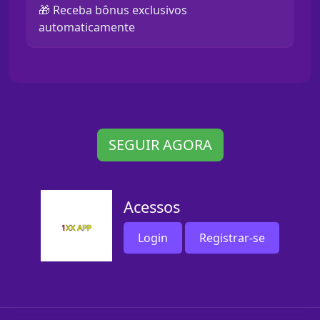
🎁 Receba bônus exclusivos
automaticamente
SEGUIR AGORA
Acessos
Login
Registrar-se