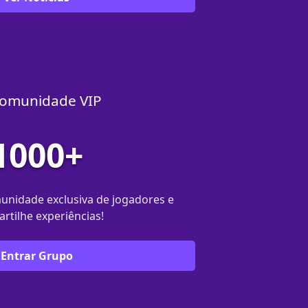
Comunidade VIP
1000+
unidade exclusiva de jogadores e
rtilhe experiências!
Entrar Grupo