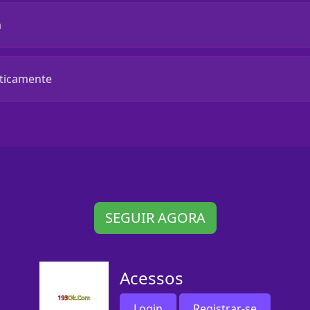
a
aticamente
SEGUIR AGORA
Acessos
Login
Registrar-se