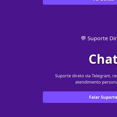
💬 Suporte Di
Cha
Suporte direto via Telegram, r
atendimento persona
Falar Suport