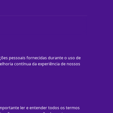
ções pessoais fornecidas durante o uso de
elhoria contínua da experiência de nossos
mportante ler e entender todos os termos