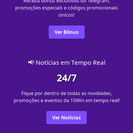
Receba bônus exclusivos do Telegram,
promoções especiais e códigos promocionais
únicos!
Ver Bônus
📢 Notícias em Tempo Real
24/7
Fique por dentro de todas as novidades,
promoções e eventos da 15Win em tempo real!
Ver Notícias