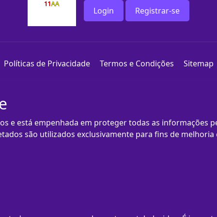
Login
Registrar-se
Políticas de Privacidade
Termos e Condições
Sitemap
de
rios e está empenhada em proteger todas as informações p
tados são utilizados exclusivamente para fins de melhoria