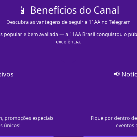
📱 Benefícios do Canal
Descubra as vantagens de seguir a 11AA no Telegram
s popular e bem avaliada — a 11AA Brasil conquistou o púb
excelência.
sivos
📢 Notí
m, promoções especiais
Fique por dentro d
s únicos!
eventos 