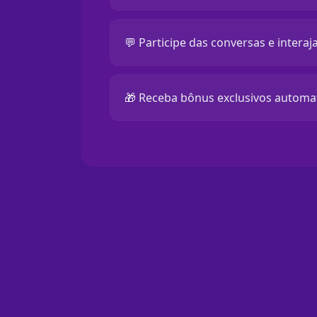
💬 Participe das conversas e interaj
🎁 Receba bônus exclusivos autom