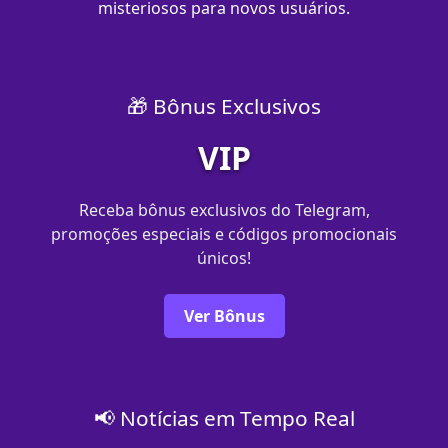
misteriosos para novos usuários.
🎁 Bônus Exclusivos
VIP
Receba bônus exclusivos do Telegram,
promoções especiais e códigos promocionais
únicos!
Ver Bônus
📢 Notícias em Tempo Real