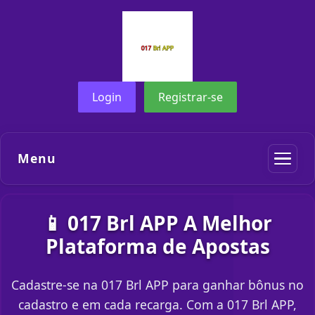
Login
Registrar-se
Menu
📱 017 Brl APP A Melhor
Plataforma de Apostas
Cadastre-se na 017 Brl APP para ganhar bônus no
cadastro e em cada recarga. Com a 017 Brl APP,