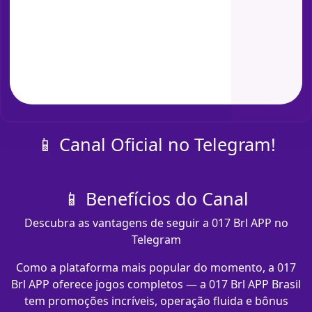
📱 Canal Oficial no Telegram!
📱 Benefícios do Canal
Descubra as vantagens de seguir a 017 Brl APP no
Telegram
Como a plataforma mais popular do momento, a 017
Brl APP oferece jogos completos — a 017 Brl APP Brasil
tem promoções incríveis, operação fluida e bônus