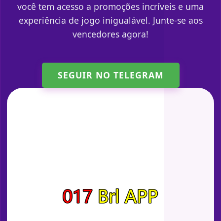
você tem acesso a promoções incríveis e uma
experiência de jogo inigualável. Junte-se aos
vencedores agora!
SEGUIR NO TELEGRAM