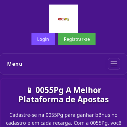
Login
Registrar-se
Menu
📱 0055Pg A Melhor
Plataforma de Apostas
Cadastre-se na 0055Pg para ganhar bônus no
cadastro e em cada recarga. Com a 0055Pg, você