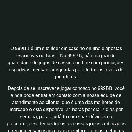
O 999BB é um site líder em cassino on-line e apostas
esportivas no Brasil. Na 999BB, há uma grande
quantidade de jogos de cassino on-line com promoções
esportivas mensais adequadas para todos os níveis de
jogadores.
Depois de se inscrever e jogar conosco no 999BB, você
ainda pode entrar em contato com a nossa equipe de
atendimento ao cliente, que é uma das melhores do
mercado e está disponível 24 horas por dia, 7 dias por
semana, para ajudá-lo com suas dúvidas ou
preocupações. Temos todos os nossos jogos certificados
e recompensamos os novos membros com os melhores