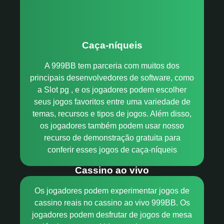
Caça-níqueis
A 999BB tem parceria com muitos dos
principais desenvolvedores de software, como
a Slot pg , e os jogadores podem escolher
seus jogos favoritos entre uma variedade de
temas, recursos e tipos de jogos. Além disso,
os jogadores também podem usar nosso
recurso de demonstração gratuita para
conferir esses jogos de caça-níqueis
Cassino ao vivo
Os jogadores podem experimentar jogos de
cassino reais no cassino ao vivo 999BB. Os
jogadores podem desfrutar de jogos de mesa